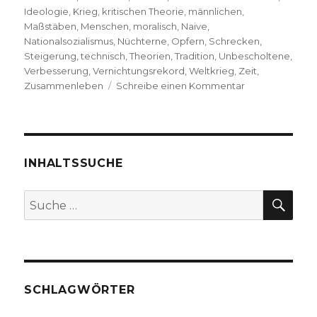
Ideologie
,
Krieg
,
kritischen Theorie
,
männlichen
,
Maßstäben
,
Menschen
,
moralisch
,
Naive
,
Nationalsozialismus
,
Nüchterne
,
Opfern
,
Schrecken
,
Steigerung
,
technisch
,
Theorien
,
Tradition
,
Unbescholtene
,
Verbesserung
,
Vernichtungsrekord
,
Weltkrieg
,
Zeit
,
zu
Zusammenleben
Schreibe einen Kommentar
Die
eingeschriebe
Spuren
des
Faschismus
INHALTSSUCHE
–
Kafka,
SU
Suche
Benjamin
nach:
und
Brecht
1934,
Markus
Chmielorz,
SCHLAGWÖRTER
Dortmund
2019