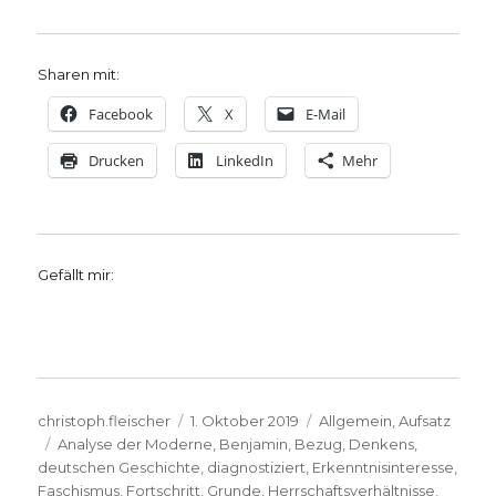
Sharen mit:
Facebook
X
E-Mail
Drucken
LinkedIn
Mehr
Gefällt mir:
Autor
Veröffentlicht
Kategorien
christoph.fleischer
1. Oktober 2019
Allgemein
,
Aufsatz
Schlagwörter
am
Analyse der Moderne
,
Benjamin
,
Bezug
,
Denkens
,
deutschen Geschichte
,
diagnostiziert
,
Erkenntnisinteresse
,
Faschismus
,
Fortschritt
,
Grunde
,
Herrschaftsverhältnisse
,