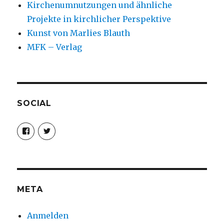
Kirchenumnutzungen und ähnliche
Projekte in kirchlicher Perspektive
Kunst von Marlies Blauth
MFK – Verlag
SOCIAL
Profil
Profil
von
von
christoph.fleischer1
ChristophFl
auf
auf
Facebook
Twitter
anzeigen
anzeigen
META
Anmelden