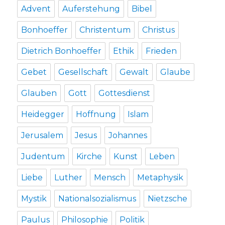
Advent
Auferstehung
Bibel
Bonhoeffer
Christentum
Christus
Dietrich Bonhoeffer
Ethik
Frieden
Gebet
Gesellschaft
Gewalt
Glaube
Glauben
Gott
Gottesdienst
Heidegger
Hoffnung
Islam
Jerusalem
Jesus
Johannes
Judentum
Kirche
Kunst
Leben
Liebe
Luther
Mensch
Metaphysik
Mystik
Nationalsozialismus
Nietzsche
Paulus
Philosophie
Politik