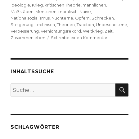
Ideologie
,
Krieg
,
kritischen Theorie
,
männlichen
,
Maßstäben
,
Menschen
,
moralisch
,
Naive
,
Nationalsozialismus
,
Nüchterne
,
Opfern
,
Schrecken
,
Steigerung
,
technisch
,
Theorien
,
Tradition
,
Unbescholtene
,
Verbesserung
,
Vernichtungsrekord
,
Weltkrieg
,
Zeit
,
zu
Zusammenleben
Schreibe einen Kommentar
Die
eingeschriebe
Spuren
des
Faschismus
INHALTSSUCHE
–
Kafka,
SU
Suche
Benjamin
nach:
und
Brecht
1934,
Markus
Chmielorz,
SCHLAGWÖRTER
Dortmund
2019