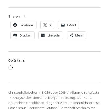
Sharen mit:
Facebook
X
E-Mail
Drucken
LinkedIn
Mehr
Gefällt mir:
Wird
geladen …
Autor
Veröffentlicht
Kategorien
christoph.fleischer
1. Oktober 2019
Allgemein
,
Aufsatz
Schlagwörter
am
Analyse der Moderne
,
Benjamin
,
Bezug
,
Denkens
,
deutschen Geschichte
,
diagnostiziert
,
Erkenntnisinteresse
,
Faschismus
,
Fortschritt
,
Grunde
,
Herrschaftsverhältnisse
,