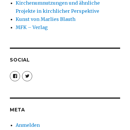
Kirchenumnutzungen und ähnliche
Projekte in kirchlicher Perspektive
Kunst von Marlies Blauth
MFK – Verlag
SOCIAL
Profil
Profil
von
von
christoph.fleischer1
ChristophFl
auf
auf
Facebook
Twitter
anzeigen
anzeigen
META
Anmelden