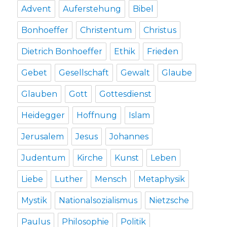
Advent
Auferstehung
Bibel
Bonhoeffer
Christentum
Christus
Dietrich Bonhoeffer
Ethik
Frieden
Gebet
Gesellschaft
Gewalt
Glaube
Glauben
Gott
Gottesdienst
Heidegger
Hoffnung
Islam
Jerusalem
Jesus
Johannes
Judentum
Kirche
Kunst
Leben
Liebe
Luther
Mensch
Metaphysik
Mystik
Nationalsozialismus
Nietzsche
Paulus
Philosophie
Politik