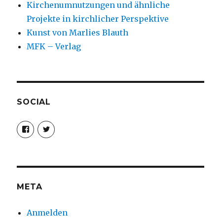
Kirchenumnutzungen und ähnliche
Projekte in kirchlicher Perspektive
Kunst von Marlies Blauth
MFK – Verlag
SOCIAL
Profil
Profil
von
von
christoph.fleischer1
ChristophFl
auf
auf
Facebook
Twitter
anzeigen
anzeigen
META
Anmelden