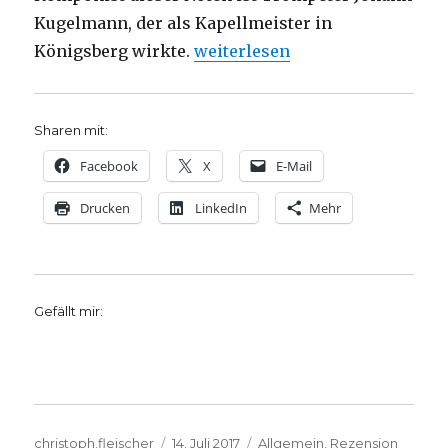
Kugelmann, der als Kapellmeister in
„Luthers Lieder – Entstehungs
Königsberg wirkte.
weiterlesen
Sharen mit:
Facebook
X
E-Mail
Drucken
LinkedIn
Mehr
Gefällt mir:
Autor
Veröffentlicht
Kategorien
christoph.fleischer
14. Juli 2017
Allgemein
,
Rezension