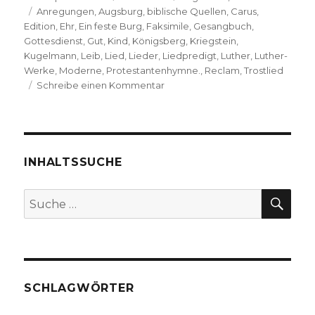
Schlagwörter
am
Anregungen
,
Augsburg
,
biblische Quellen
,
Carus
,
Edition
,
Ehr
,
Ein feste Burg
,
Faksimile
,
Gesangbuch
,
Gottesdienst
,
Gut
,
Kind
,
Königsberg
,
Kriegstein
,
Kugelmann
,
Leib
,
Lied
,
Lieder
,
Liedpredigt
,
Luther
,
Luther-
Werke
,
Moderne
,
Protestantenhymne.
,
Reclam
,
Trostlied
zu
Schreibe einen Kommentar
Luthers
Lieder
–
Entstehungsgeschichte
und
INHALTSSUCHE
Dokumentation,
Rezension
SU
Suche
von
nach:
Christoph
Fleischer,
Welver
2017
SCHLAGWÖRTER