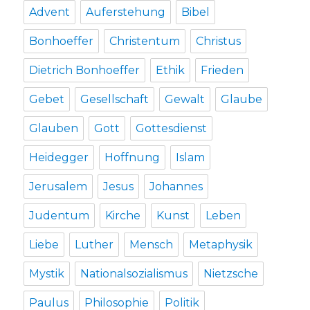
Advent
Auferstehung
Bibel
Bonhoeffer
Christentum
Christus
Dietrich Bonhoeffer
Ethik
Frieden
Gebet
Gesellschaft
Gewalt
Glaube
Glauben
Gott
Gottesdienst
Heidegger
Hoffnung
Islam
Jerusalem
Jesus
Johannes
Judentum
Kirche
Kunst
Leben
Liebe
Luther
Mensch
Metaphysik
Mystik
Nationalsozialismus
Nietzsche
Paulus
Philosophie
Politik