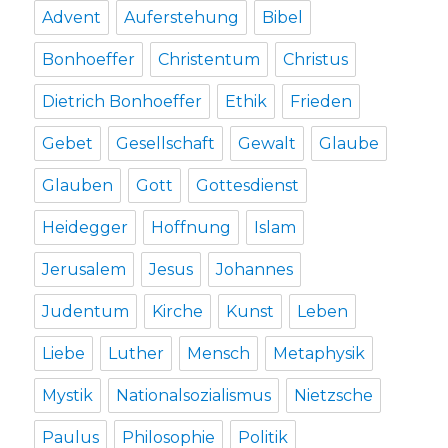
Advent
Auferstehung
Bibel
Bonhoeffer
Christentum
Christus
Dietrich Bonhoeffer
Ethik
Frieden
Gebet
Gesellschaft
Gewalt
Glaube
Glauben
Gott
Gottesdienst
Heidegger
Hoffnung
Islam
Jerusalem
Jesus
Johannes
Judentum
Kirche
Kunst
Leben
Liebe
Luther
Mensch
Metaphysik
Mystik
Nationalsozialismus
Nietzsche
Paulus
Philosophie
Politik