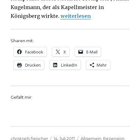
Kugelmann, der als Kapellmeister in
„Luthers Lieder – Entstehungs
Königsberg wirkte.
weiterlesen
Sharen mit:
Facebook
X
E-Mail
Drucken
LinkedIn
Mehr
Gefällt mir:
Autor
Veröffentlicht
Kategorien
christoph.fleischer
14. Juli 2017
Allgemein
,
Rezension