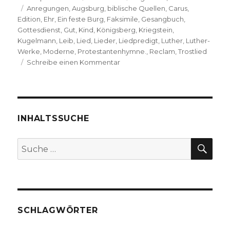
Schlagwörter
am
Anregungen
,
Augsburg
,
biblische Quellen
,
Carus
,
Edition
,
Ehr
,
Ein feste Burg
,
Faksimile
,
Gesangbuch
,
Gottesdienst
,
Gut
,
Kind
,
Königsberg
,
Kriegstein
,
Kugelmann
,
Leib
,
Lied
,
Lieder
,
Liedpredigt
,
Luther
,
Luther-
Werke
,
Moderne
,
Protestantenhymne.
,
Reclam
,
Trostlied
zu
Schreibe einen Kommentar
Luthers
Lieder
–
Entstehungsgeschichte
und
INHALTSSUCHE
Dokumentation,
Rezension
SU
Suche
von
nach:
Christoph
Fleischer,
Welver
2017
SCHLAGWÖRTER