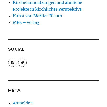
Kirchenumnutzungen und ähnliche
Projekte in kirchlicher Perspektive
Kunst von Marlies Blauth
MFK – Verlag
SOCIAL
Profil
Profil
von
von
christoph.fleischer1
ChristophFl
auf
auf
Facebook
Twitter
anzeigen
anzeigen
META
Anmelden