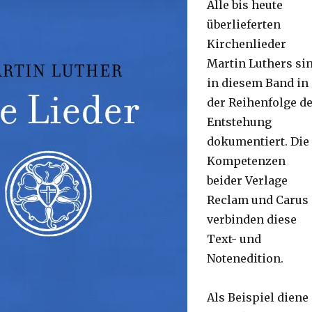
Alle bis heute
überlieferten
Kirchenlieder
Martin Luthers si
in diesem Band in
der Reihenfolge d
Entstehung
dokumentiert. Die
Kompetenzen
beider Verlage
Reclam und Carus
verbinden diese
Text- und
Notenedition.
Als Beispiel diene