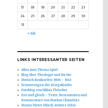
17
18
19
20
21
22
23
24
25
26
27
28
29
30
31
« Juli
LINKS INTERESSANTER SEITEN
Alles zum Thema Spiel
Blog über Theologie und Kirche
Dietrich Bonhoeffer 1906 – 1945
Erinnerungen der Kriegskinder
Fotoblog von Niklas Fleischer
frei und gleich – Texte, Rezensionen und
Kommentare von Markus Chmielorz
Hanns Dieter Hüsch, weitere Infos