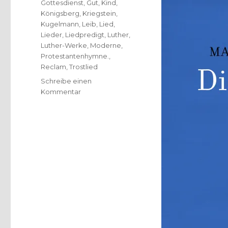
Gottesdienst
,
Gut
,
Kind
,
Königsberg
,
Kriegstein
,
Kugelmann
,
Leib
,
Lied
,
Lieder
,
Liedpredigt
,
Luther
,
Luther-Werke
,
Moderne
,
Protestantenhymne.
,
Reclam
,
Trostlied
Schreibe einen
zu
Kommentar
Luthers
Lieder
–
Entstehungsgeschichte
und
Dokumentation,
Rezension
von
Christoph
Fleischer,
Welver
2017