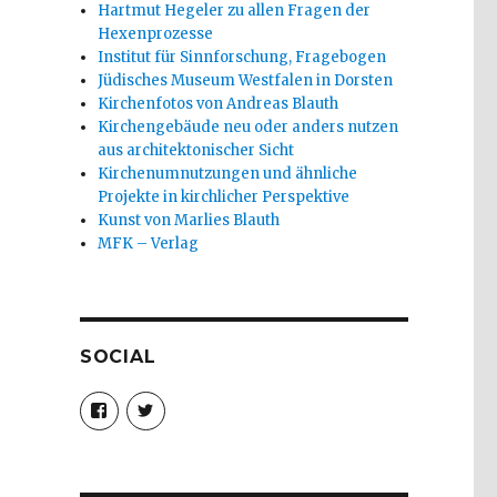
Hartmut Hegeler zu allen Fragen der
Hexenprozesse
Institut für Sinnforschung, Fragebogen
Jüdisches Museum Westfalen in Dorsten
Kirchenfotos von Andreas Blauth
Kirchengebäude neu oder anders nutzen
aus architektonischer Sicht
Kirchenumnutzungen und ähnliche
Projekte in kirchlicher Perspektive
Kunst von Marlies Blauth
MFK – Verlag
SOCIAL
Profil
Profil
von
von
christoph.fleischer1
ChristophFl
auf
auf
Facebook
Twitter
anzeigen
anzeigen