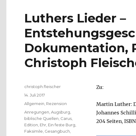
Luthers Lieder –
Entstehungsgesc
Dokumentation, 
Christoph Fleisch
Autor
christoph.fleischer
Zu:
Veröffentlicht
14. Juli 2017
am
Kategorien
Allgemein
,
Rezension
Martin Luther: 
Schlagwörter
Anregungen
,
Augsburg
,
Johannes Schilli
biblische Quellen
,
Carus
,
204 Seiten, ISBN
Edition
,
Ehr
,
Ein feste Burg
,
Faksimile
,
Gesangbuch
,