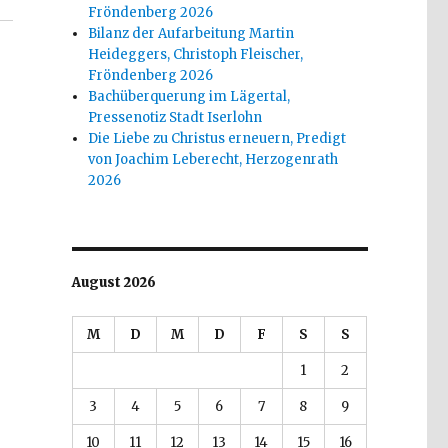
Fröndenberg 2026
Bilanz der Aufarbeitung Martin
Heideggers, Christoph Fleischer,
Fröndenberg 2026
Bachüberquerung im Lägertal,
Pressenotiz Stadt Iserlohn
Die Liebe zu Christus erneuern, Predigt
von Joachim Leberecht, Herzogenrath
2026
August 2026
M
D
M
D
F
S
S
1
2
3
4
5
6
7
8
9
10
11
12
13
14
15
16