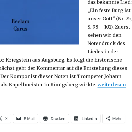
das bekannte Lied:
„Ein feste Burg ist
unser Gott“ (Nr. 25,
S. 98 – 101). Zuerst
sehen wir den
Notendruck des
Liedes in der
r Kriegstein aus Augsburg. Es folgt die historische
nächst geht der Kommentar auf die Entstehung dieses
 Der Komponist dieser Noten ist Trompeter Johann
„Luthers Lied
als Kapellmeister in Königsberg wirkte.
weiterlesen
X
E-Mail
Drucken
LinkedIn
Mehr