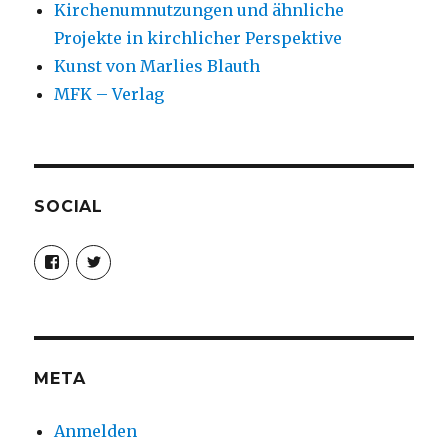
Kirchenumnutzungen und ähnliche
Projekte in kirchlicher Perspektive
Kunst von Marlies Blauth
MFK – Verlag
SOCIAL
Profil
Profil
von
von
christoph.fleischer1
ChristophFl
auf
auf
Facebook
Twitter
anzeigen
anzeigen
META
Anmelden