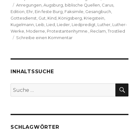
Schlagwörter
am
Anregungen
,
Augsburg
,
biblische Quellen
,
Carus
,
Edition
,
Ehr
,
Ein feste Burg
,
Faksimile
,
Gesangbuch
,
Gottesdienst
,
Gut
,
Kind
,
Königsberg
,
Kriegstein
,
Kugelmann
,
Leib
,
Lied
,
Lieder
,
Liedpredigt
,
Luther
,
Luther-
Werke
,
Moderne
,
Protestantenhymne.
,
Reclam
,
Trostlied
zu
Schreibe einen Kommentar
Luthers
Lieder
–
Entstehungsgeschichte
und
INHALTSSUCHE
Dokumentation,
Rezension
SU
Suche
von
nach:
Christoph
Fleischer,
Welver
2017
SCHLAGWÖRTER