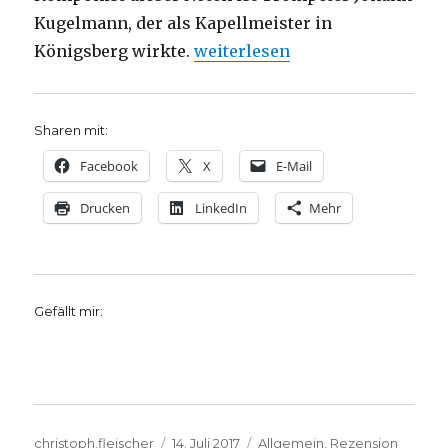
Kugelmann, der als Kapellmeister in
„Luthers Lieder – Entstehungs
Königsberg wirkte.
weiterlesen
Sharen mit:
Facebook
X
E-Mail
Drucken
LinkedIn
Mehr
Gefällt mir:
Autor
Veröffentlicht
Kategorien
christoph.fleischer
14. Juli 2017
Allgemein
,
Rezension