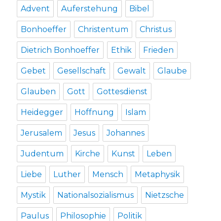
Advent
Auferstehung
Bibel
Bonhoeffer
Christentum
Christus
Dietrich Bonhoeffer
Ethik
Frieden
Gebet
Gesellschaft
Gewalt
Glaube
Glauben
Gott
Gottesdienst
Heidegger
Hoffnung
Islam
Jerusalem
Jesus
Johannes
Judentum
Kirche
Kunst
Leben
Liebe
Luther
Mensch
Metaphysik
Mystik
Nationalsozialismus
Nietzsche
Paulus
Philosophie
Politik