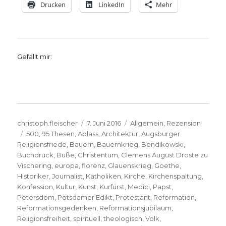
Drucken
LinkedIn
Mehr
Gefällt mir:
Autor
Veröffentlicht
Kategorien
christoph.fleischer
7. Juni 2016
Allgemein
,
Rezension
Schlagwörter
am
500
,
95 Thesen
,
Ablass
,
Architektur
,
Augsburger
Religionsfriede
,
Bauern
,
Bauernkrieg
,
Bendikowski
,
Buchdruck
,
Buße
,
Christentum
,
Clemens August Droste zu
Vischering
,
europa
,
florenz
,
Glauenskrieg
,
Goethe
,
Historiker
,
Journalist
,
Katholiken
,
Kirche
,
Kirchenspaltung
,
Konfession
,
Kultur
,
Kunst
,
Kurfürst
,
Medici
,
Papst
,
Petersdom
,
Potsdamer Edikt
,
Protestant
,
Reformation
,
Reformationsgedenken
,
Reformationsjubiläum
,
Religionsfreiheit
,
spirituell
,
theologisch
,
Volk
,