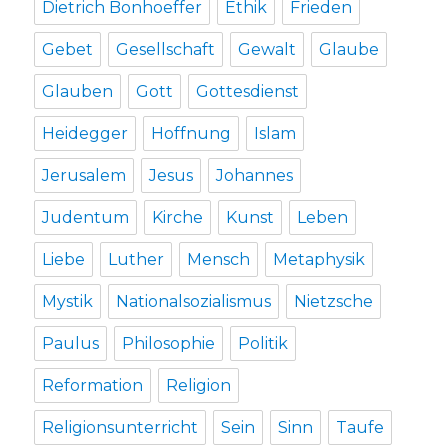
Dietrich Bonhoeffer
Ethik
Frieden
Gebet
Gesellschaft
Gewalt
Glaube
Glauben
Gott
Gottesdienst
Heidegger
Hoffnung
Islam
Jerusalem
Jesus
Johannes
Judentum
Kirche
Kunst
Leben
Liebe
Luther
Mensch
Metaphysik
Mystik
Nationalsozialismus
Nietzsche
Paulus
Philosophie
Politik
Reformation
Religion
Religionsunterricht
Sein
Sinn
Taufe