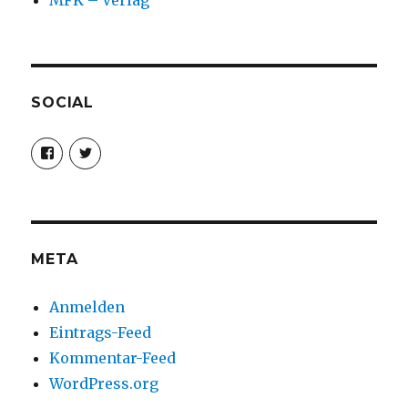
MFK – Verlag
SOCIAL
Profil
Profil
von
von
christoph.fleischer1
ChristophFl
auf
auf
Facebook
Twitter
anzeigen
anzeigen
META
Anmelden
Eintrags-Feed
Kommentar-Feed
WordPress.org