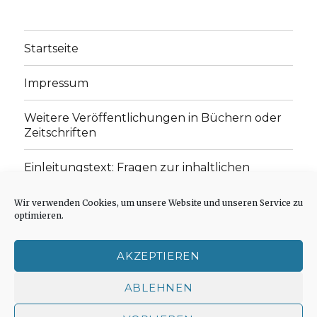
Startseite
Impressum
Weitere Veröffentlichungen in Büchern oder
Zeitschriften
Einleitungstext: Fragen zur inhaltlichen
Position der Homepage und zum Begriff des
„schwachen Glaubens“
Wir verwenden Cookies, um unsere Website und unseren Service zu
optimieren.
Einladung zur Mitarbeit: Rezensionen,
Aufsätze, Gedichte und Predigten
AKZEPTIEREN
Cookie-Richtlinie (EU)
ABLEHNEN