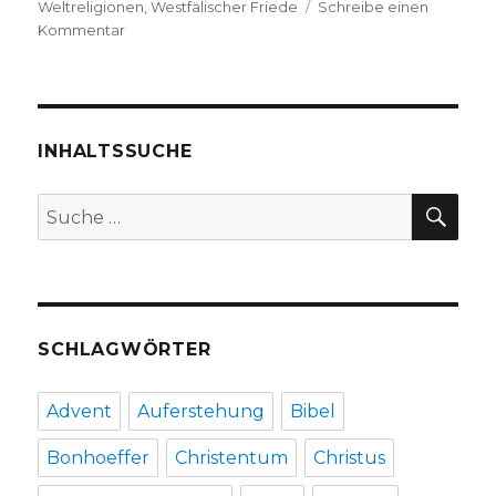
Weltreligionen
,
Westfälischer Friede
Schreibe einen
zu
Kommentar
Reformation
–
Gedenken
oder
Feiern?
INHALTSSUCHE
Rezension
von
SU
Suche
Christoph
nach:
Fleischer,
Welver
2016
SCHLAGWÖRTER
Advent
Auferstehung
Bibel
Bonhoeffer
Christentum
Christus