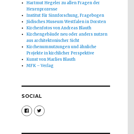
Hartmut Hegeler zu allen Fragen der
Hexenprozesse
Institut für Sinnforschung, Fragebogen
Jüdisches Museum Westfalen in Dorsten
Kirchenfotos von Andreas Blauth
Kirchengebäude neu oder anders nutzen
aus architektonischer Sicht
Kirchenumnutzungen und ähnliche
Projekte in kirchlicher Perspektive
Kunst von Marlies Blauth
MFK – Verlag
SOCIAL
Profil
Profil
von
von
christoph.fleischer1
ChristophFl
auf
auf
Facebook
Twitter
anzeigen
anzeigen