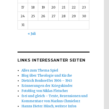
17
18
19
20
21
22
23
24
25
26
27
28
29
30
31
« Juli
LINKS INTERESSANTER SEITEN
Alles zum Thema Spiel
Blog über Theologie und Kirche
Dietrich Bonhoeffer 1906 – 1945
Erinnerungen der Kriegskinder
Fotoblog von Niklas Fleischer
frei und gleich – Texte, Rezensionen und
Kommentare von Markus Chmielorz
Hanns Dieter Hüsch, weitere Infos