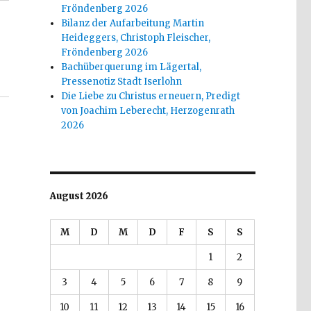
Fröndenberg 2026
Bilanz der Aufarbeitung Martin
Heideggers, Christoph Fleischer,
Fröndenberg 2026
Bachüberquerung im Lägertal,
Pressenotiz Stadt Iserlohn
Die Liebe zu Christus erneuern, Predigt
von Joachim Leberecht, Herzogenrath
2026
August 2026
M
D
M
D
F
S
S
1
2
3
4
5
6
7
8
9
10
11
12
13
14
15
16