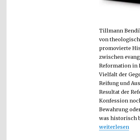
oder
Feiern?
Rezension
von
Tillmann Bendik
Christoph
Fleischer,
von theologisch
Welver
promovierte His
2016
zwischen evange
Reformation in E
Vielfalt der Geg
Reifung und Aus
Resultat der Re
Konfession noch
Bewahrung oder
was historisch b
„Reformation – 
weiterlesen