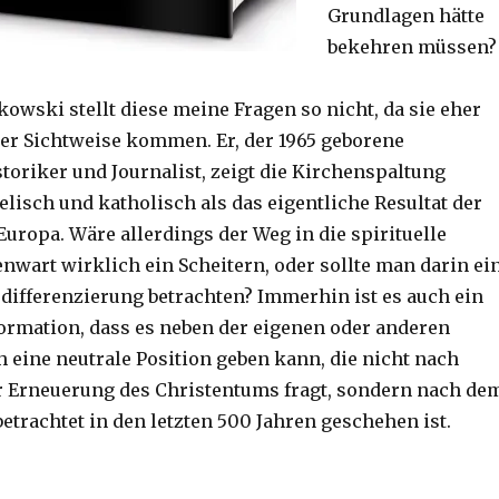
Grundlagen hätte
bekehren müssen?
owski stellt diese meine Fragen so nicht, da sie eher
er Sichtweise kommen. Er, der 1965 geborene
toriker und Journalist, zeigt die Kirchenspaltung
lisch und katholisch als das eigentliche Resultat der
uropa. Wäre allerdings der Weg in die spirituelle
enwart wirklich ein Scheitern, oder sollte man darin ei
differenzierung betrachten? Immerhin ist es auch ein
formation, dass es neben der eigenen oder anderen
 eine neutrale Position geben kann, die nicht nach
 Erneuerung des Christentums fragt, sondern nach de
etrachtet in den letzten 500 Jahren geschehen ist.
Gedenken oder Feiern? Rezension von Christoph Fleisch