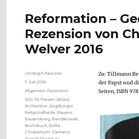
Reformation – Ge
Rezension von Chr
Welver 2016
Autor
christoph.fleischer
Zu: Tillmann Be
Veröffentlicht
7. Juni 2016
der Papst und d
am
Kategorien
Allgemein
,
Rezension
Seiten, ISBN 978
Schlagwörter
500
,
95 Thesen
,
Ablass
,
Architektur
,
Augsburger
Religionsfriede
,
Bauern
,
Bauernkrieg
,
Bendikowski
,
Buchdruck
,
Buße
,
Christentum
,
Clemens
August Droste zu