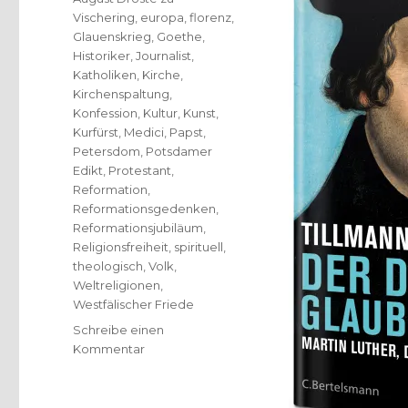
Vischering
,
europa
,
florenz
,
Glauenskrieg
,
Goethe
,
Historiker
,
Journalist
,
Katholiken
,
Kirche
,
Kirchenspaltung
,
Konfession
,
Kultur
,
Kunst
,
Kurfürst
,
Medici
,
Papst
,
Petersdom
,
Potsdamer
Edikt
,
Protestant
,
Reformation
,
Reformationsgedenken
,
Reformationsjubiläum
,
Religionsfreiheit
,
spirituell
,
theologisch
,
Volk
,
Weltreligionen
,
Westfälischer Friede
Schreibe einen
zu
Kommentar
Reformation
–
Gedenken