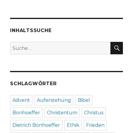
Das
Schwere
leicht
nehmen,
Rezension
INHALTSSUCHE
von
Christoph
SU
Suche
Fleischer,
nach:
Welver
2017
SCHLAGWÖRTER
Advent
Auferstehung
Bibel
Bonhoeffer
Christentum
Christus
Dietrich Bonhoeffer
Ethik
Frieden