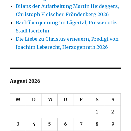
Bilanz der Aufarbeitung Martin Heideggers,
Christoph Fleischer, Fröndenberg 2026
Bachüberquerung im Lägertal, Pressenotiz
Stadt Iserlohn
Die Liebe zu Christus erneuern, Predigt von
Joachim Leberecht, Herzogenrath 2026
August 2026
M
D
M
D
F
S
S
1
2
3
4
5
6
7
8
9