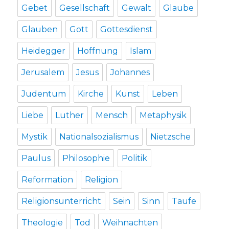
Gebet
Gesellschaft
Gewalt
Glaube
Glauben
Gott
Gottesdienst
Heidegger
Hoffnung
Islam
Jerusalem
Jesus
Johannes
Judentum
Kirche
Kunst
Leben
Liebe
Luther
Mensch
Metaphysik
Mystik
Nationalsozialismus
Nietzsche
Paulus
Philosophie
Politik
Reformation
Religion
Religionsunterricht
Sein
Sinn
Taufe
Theologie
Tod
Weihnachten