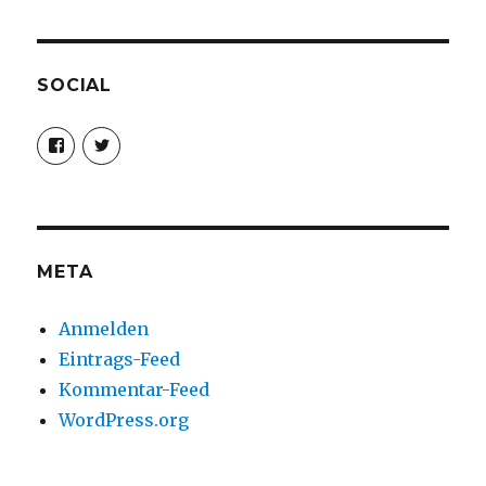
SOCIAL
Profil
Profil
von
von
christoph.fleischer1
ChristophFl
auf
auf
Facebook
Twitter
anzeigen
anzeigen
META
Anmelden
Eintrags-Feed
Kommentar-Feed
WordPress.org