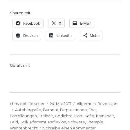
Sharen mit:
Facebook
X
E-Mail
Drucken
LinkedIn
Mehr
Gefällt mir:
Autor
Veröffentlicht
Kategorien
christoph.fleischer
24. Mai 2017
Allgemein
,
Rezension
Schlagwörter
am
Autobiografie
,
Burnout
,
Depressionen
,
Ehe
,
Fortbildungen
,
Freiheit
,
Gedichte
,
Gott
,
Käfig
,
Krankheit
,
Leid
,
Lyrik
,
Pfarramt
,
Reflexion
,
Schwere
,
Therapie
,
zu
Wehrenbrecht
Schreibe einen Kommentar