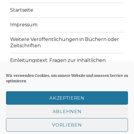
Startseite
Impressum
Weitere Veröffentlichungen in Büchern oder
Zeitschriften
Einleitungstext: Fragen zur inhaltlichen
Position der Homepage und zum Begriff des
„schwachen Glaubens“
Wir verwenden Cookies, um unsere Website und unseren Service zu
optimieren.
Einladung zur Mitarbeit: Rezensionen,
Aufsätze, Gedichte und Predigten
AKZEPTIEREN
Cookie-Richtlinie (EU)
ABLEHNEN
VORLIEBEN
Der schwache Glaube
Impressum
Stolz präsentiert
von WordPress