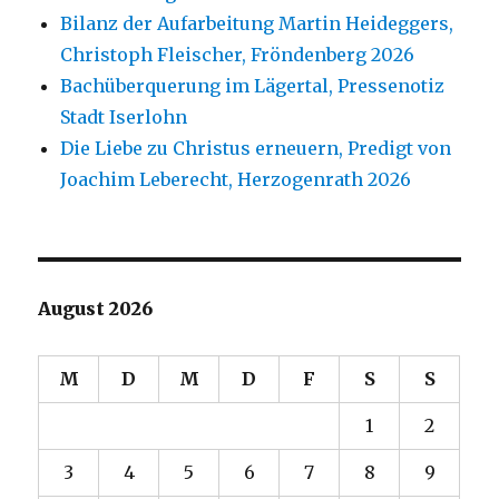
Bilanz der Aufarbeitung Martin Heideggers,
Christoph Fleischer, Fröndenberg 2026
Bachüberquerung im Lägertal, Pressenotiz
Stadt Iserlohn
Die Liebe zu Christus erneuern, Predigt von
Joachim Leberecht, Herzogenrath 2026
August 2026
M
D
M
D
F
S
S
1
2
3
4
5
6
7
8
9