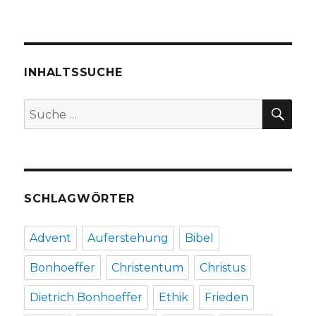
Das
Schwere
leicht
nehmen,
Rezension
INHALTSSUCHE
von
Christoph
SU
Suche
Fleischer,
nach:
Welver
2017
SCHLAGWÖRTER
Advent
Auferstehung
Bibel
Bonhoeffer
Christentum
Christus
Dietrich Bonhoeffer
Ethik
Frieden