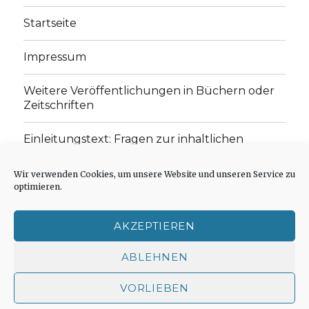
Startseite
Impressum
Weitere Veröffentlichungen in Büchern oder
Zeitschriften
Einleitungstext: Fragen zur inhaltlichen
Position der Homepage und zum Begriff des
„schwachen Glaubens“
Wir verwenden Cookies, um unsere Website und unseren Service zu
optimieren.
Einladung zur Mitarbeit: Rezensionen,
Aufsätze, Gedichte und Predigten
AKZEPTIEREN
Cookie-Richtlinie (EU)
ABLEHNEN
VORLIEBEN
Der schwache Glaube
Impressum
Stolz präsentiert
von WordPress