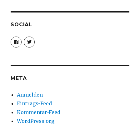
SOCIAL
Profil
Profil
von
von
christoph.fleischer1
ChristophFl
auf
auf
Facebook
Twitter
anzeigen
anzeigen
META
Anmelden
Eintrags-Feed
Kommentar-Feed
WordPress.org