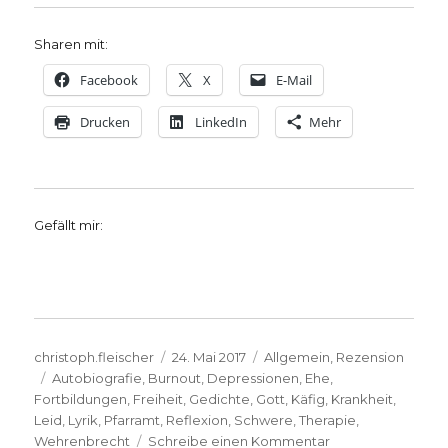
Sharen mit:
Facebook
X
E-Mail
Drucken
LinkedIn
Mehr
Gefällt mir:
Autor
Veröffentlicht
Kategorien
christoph.fleischer
24. Mai 2017
Allgemein
,
Rezension
Schlagwörter
am
Autobiografie
,
Burnout
,
Depressionen
,
Ehe
,
Fortbildungen
,
Freiheit
,
Gedichte
,
Gott
,
Käfig
,
Krankheit
,
Leid
,
Lyrik
,
Pfarramt
,
Reflexion
,
Schwere
,
Therapie
,
zu
Wehrenbrecht
Schreibe einen Kommentar