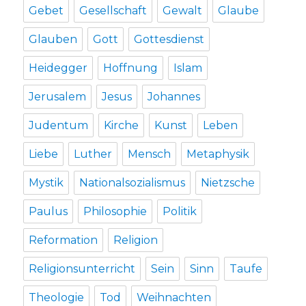
Gebet
Gesellschaft
Gewalt
Glaube
Glauben
Gott
Gottesdienst
Heidegger
Hoffnung
Islam
Jerusalem
Jesus
Johannes
Judentum
Kirche
Kunst
Leben
Liebe
Luther
Mensch
Metaphysik
Mystik
Nationalsozialismus
Nietzsche
Paulus
Philosophie
Politik
Reformation
Religion
Religionsunterricht
Sein
Sinn
Taufe
Theologie
Tod
Weihnachten