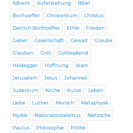
Advent
Auferstehung
Bibel
Bonhoeffer
Christentum
Christus
Dietrich Bonhoeffer
Ethik
Frieden
Gebet
Gesellschaft
Gewalt
Glaube
Glauben
Gott
Gottesdienst
Heidegger
Hoffnung
Islam
Jerusalem
Jesus
Johannes
Judentum
Kirche
Kunst
Leben
Liebe
Luther
Mensch
Metaphysik
Mystik
Nationalsozialismus
Nietzsche
Paulus
Philosophie
Politik