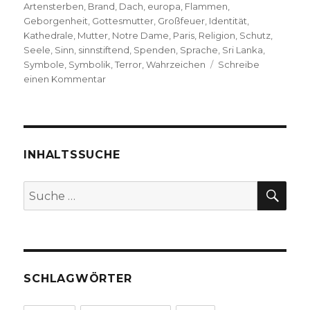
am
Artensterben
,
Brand
,
Dach
,
europa
,
Flammen
,
Geborgenheit
,
Gottesmutter
,
Großfeuer
,
Identität
,
Kathedrale
,
Mutter
,
Notre Dame
,
Paris
,
Religion
,
Schutz
,
Seele
,
Sinn
,
sinnstiftend
,
Spenden
,
Sprache
,
Sri Lanka
,
Symbole
,
Symbolik
,
Terror
,
Wahrzeichen
Schreibe
zu
einen Kommentar
Die
Sprache
der
Symbole,
Christoph
INHALTSSUCHE
Quarch
SU
Suche
nach:
SCHLAGWÖRTER