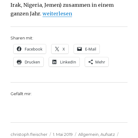
Irak, Nigeria, Jemen) zusammen in einem
„Die Sprache der Symbole, Christoph 
ganzen Jahr.
weiterlesen
Sharen mit:
Facebook
X
E-Mail
Drucken
LinkedIn
Mehr
Gefällt mir:
Autor
Veröffentlicht
Kategorien
Schlagw
christoph.fleischer
1. Mai 2019
Allgemein
,
Aufsatz