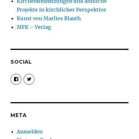
Kirchenumnutzungen und ähnliche
Projekte in kirchlicher Perspektive
Kunst von Marlies Blauth
MFK – Verlag
SOCIAL
Profil
Profil
von
von
christoph.fleischer1
ChristophFl
auf
auf
Facebook
Twitter
anzeigen
anzeigen
META
Anmelden