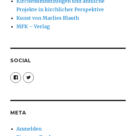
Kirchenumnutzungen und ähnliche
Projekte in kirchlicher Perspektive
Kunst von Marlies Blauth
MFK – Verlag
SOCIAL
Profil
Profil
von
von
christoph.fleischer1
ChristophFl
auf
auf
Facebook
Twitter
anzeigen
anzeigen
META
Anmelden