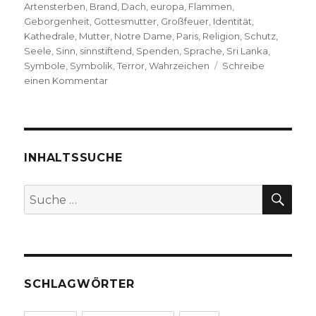
am
Artensterben
,
Brand
,
Dach
,
europa
,
Flammen
,
Geborgenheit
,
Gottesmutter
,
Großfeuer
,
Identität
,
Kathedrale
,
Mutter
,
Notre Dame
,
Paris
,
Religion
,
Schutz
,
Seele
,
Sinn
,
sinnstiftend
,
Spenden
,
Sprache
,
Sri Lanka
,
Symbole
,
Symbolik
,
Terror
,
Wahrzeichen
Schreibe
zu
einen Kommentar
Die
Sprache
der
Symbole,
Christoph
INHALTSSUCHE
Quarch
SU
Suche
nach:
SCHLAGWÖRTER