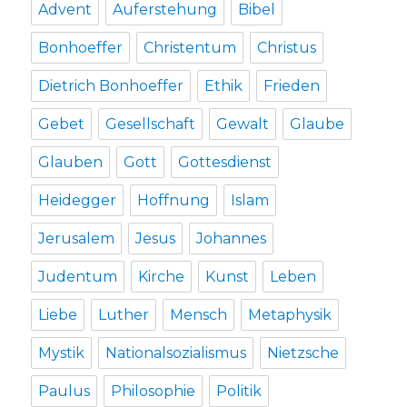
Advent
Auferstehung
Bibel
Bonhoeffer
Christentum
Christus
Dietrich Bonhoeffer
Ethik
Frieden
Gebet
Gesellschaft
Gewalt
Glaube
Glauben
Gott
Gottesdienst
Heidegger
Hoffnung
Islam
Jerusalem
Jesus
Johannes
Judentum
Kirche
Kunst
Leben
Liebe
Luther
Mensch
Metaphysik
Mystik
Nationalsozialismus
Nietzsche
Paulus
Philosophie
Politik