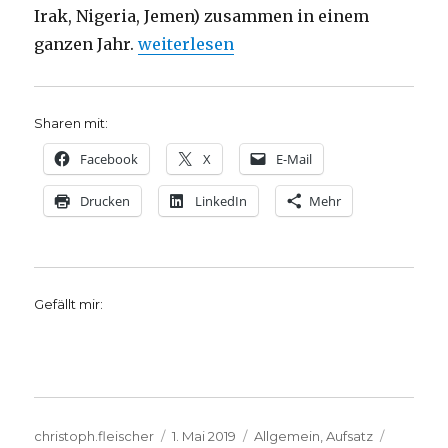
Irak, Nigeria, Jemen) zusammen in einem
„Die Sprache der Symbole, Christoph 
ganzen Jahr.
weiterlesen
Sharen mit:
Facebook
X
E-Mail
Drucken
LinkedIn
Mehr
Gefällt mir:
Autor
Veröffentlicht
Kategorien
Schlagw
christoph.fleischer
1. Mai 2019
Allgemein
,
Aufsatz