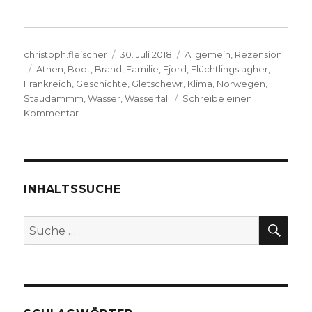
Autor
Veröffentlicht
Kategorien
christoph.fleischer
30. Juli 2018
Allgemein
,
Rezension
Schlagwörter
am
Athen
,
Boot
,
Brand
,
Familie
,
Fjord
,
Flüchtlingslagher
,
Frankreich
,
Geschichte
,
Gletschewr
,
Klima
,
Norwegen
,
Staudammm
,
Wasser
,
Wasserfall
Schreibe einen
zu
Kommentar
Ohne
Wasser
kein
Leben,
Rezension
INHALTSSUCHE
von
Christoph
SU
Suche
Fleischer,
nach:
Welver
2018