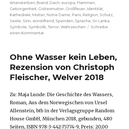
am
Artensterben
,
Brand
,
Dach
,
europa
,
Flammen
,
Geborgenheit
,
Gottesmutter
,
Großfeuer
,
Identität
,
Kathedrale
,
Mutter
,
Notre Dame
,
Paris
,
Religion
,
Schutz
,
Seele
,
Sinn
,
sinnstiftend
,
Spenden
,
Sprache
,
Sri Lanka
,
Symbole
,
Symbolik
,
Terror
,
Wahrzeichen
Schreibe
zu
einen Kommentar
Die
Sprache
der
Ohne Wasser kein Leben,
Symbole,
Christoph
Rezension von Christoph
Quarch
Fleischer, Welver 2018
Zu: Maja Lunde: Die Geschichte des Wassers,
Roman, Aus dem Norwegischen von Ursel
Allenstein, btb in der Verlagsgruppe Random
House GmbH, München 2018, gebunden, 480
Seiten, ISBN 978-3-442-75774-9, Preis: 20,00