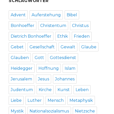
SCHLAGWÖRTER
Advent
Auferstehung
Bibel
Bonhoeffer
Christentum
Christus
Dietrich Bonhoeffer
Ethik
Frieden
Gebet
Gesellschaft
Gewalt
Glaube
Glauben
Gott
Gottesdienst
Heidegger
Hoffnung
Islam
Jerusalem
Jesus
Johannes
Judentum
Kirche
Kunst
Leben
Liebe
Luther
Mensch
Metaphysik
Mystik
Nationalsozialismus
Nietzsche