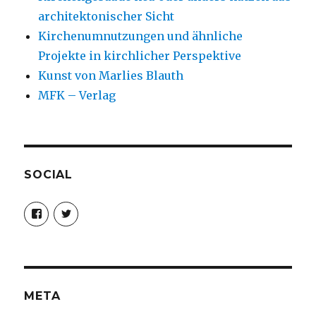
architektonischer Sicht
Kirchenumnutzungen und ähnliche
Projekte in kirchlicher Perspektive
Kunst von Marlies Blauth
MFK – Verlag
SOCIAL
Profil
Profil
von
von
christoph.fleischer1
ChristophFl
auf
auf
Facebook
Twitter
anzeigen
anzeigen
META