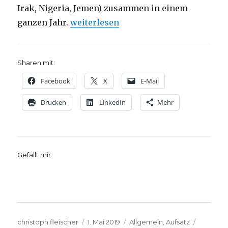
Irak, Nigeria, Jemen) zusammen in einem
„Die Sprache der Symbole, Christoph 
ganzen Jahr.
weiterlesen
Sharen mit:
Facebook
X
E-Mail
Drucken
LinkedIn
Mehr
Gefällt mir:
Autor
Veröffentlicht
Kategorien
Schlagw
christoph.fleischer
1. Mai 2019
Allgemein
,
Aufsatz