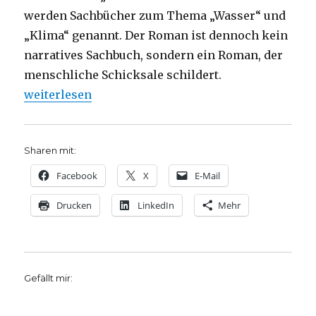
werden Sachbücher zum Thema „Wasser“ und
„Klima“ genannt. Der Roman ist dennoch kein
narratives Sachbuch, sondern ein Roman, der
menschliche Schicksale schildert.
„Ohne Wasser kein Leben, Rezension von Christoph
weiterlesen
Sharen mit:
Facebook
X
E-Mail
Drucken
LinkedIn
Mehr
Gefällt mir: