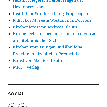
Hartmut Hegeler zu allen Fragen der
Hexenprozesse
Institut für Sinnforschung, Fragebogen
Jüdisches Museum Westfalen in Dorsten
Kirchenfotos von Andreas Blauth
Kirchengebäude neu oder anders nutzen aus
architektonischer Sicht
Kirchenumnutzungen und ähnliche
Projekte in kirchlicher Perspektive
Kunst von Marlies Blauth
MFK – Verlag
SOCIAL
Profil
Profil