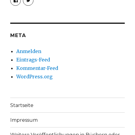
von
von
christoph.fleischer1
ChristophFl
auf
auf
Facebook
Twitter
anzeigen
anzeigen
META
Anmelden
Eintrags-Feed
Kommentar-Feed
WordPress.org
Startseite
Impressum
Weitere Veröffentlichungen in Büchern oder