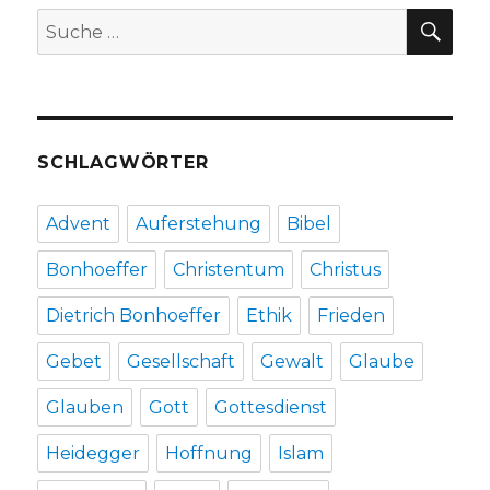
Christoph
SU
Suche
Fleischer,
nach:
Welver
2018
SCHLAGWÖRTER
Advent
Auferstehung
Bibel
Bonhoeffer
Christentum
Christus
Dietrich Bonhoeffer
Ethik
Frieden
Gebet
Gesellschaft
Gewalt
Glaube
Glauben
Gott
Gottesdienst
Heidegger
Hoffnung
Islam