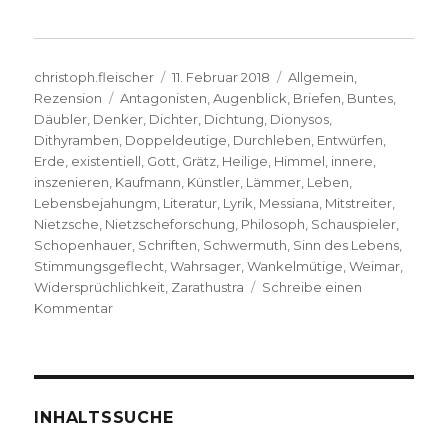
Autor
Veröffentlicht
Kategorien
christoph.fleischer
11. Februar 2018
Allgemein
,
Schlagwörter
am
Rezension
Antagonisten
,
Augenblick
,
Briefen
,
Buntes
,
Däubler
,
Denker
,
Dichter
,
Dichtung
,
Dionysos
,
Dithyramben
,
Doppeldeutige
,
Durchleben
,
Entwürfen
,
Erde
,
existentiell
,
Gott
,
Grätz
,
Heilige
,
Himmel
,
innere
,
inszenieren
,
Kaufmann
,
Künstler
,
Lämmer
,
Leben
,
Lebensbejahungm
,
Literatur
,
Lyrik
,
Messiana
,
Mitstreiter
,
Nietzsche
,
Nietzscheforschung
,
Philosoph
,
Schauspieler
,
Schopenhauer
,
Schriften
,
Schwermuth
,
Sinn des Lebens
,
Stimmungsgeflecht
,
Wahrsager
,
Wankelmütige
,
Weimar
,
Widersprüchlichkeit
,
Zarathustra
Schreibe einen
zu
Kommentar
Als
Dichter
nur
Narren?
Rezension
INHALTSSUCHE
von