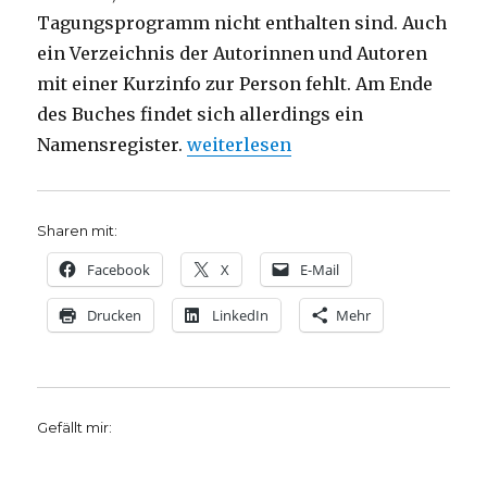
Tagungsprogramm nicht enthalten sind. Auch
ein Verzeichnis der Autorinnen und Autoren
mit einer Kurzinfo zur Person fehlt. Am Ende
des Buches findet sich allerdings ein
„Als Dichter nur Narren? Rezensio
Namensregister.
weiterlesen
Sharen mit:
Facebook
X
E-Mail
Drucken
LinkedIn
Mehr
Gefällt mir: