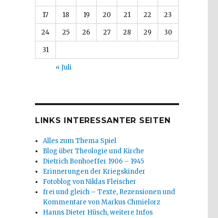
17
18
19
20
21
22
23
24
25
26
27
28
29
30
31
« Juli
LINKS INTERESSANTER SEITEN
Alles zum Thema Spiel
Blog über Theologie und Kirche
Dietrich Bonhoeffer 1906 – 1945
Erinnerungen der Kriegskinder
Fotoblog von Niklas Fleischer
frei und gleich – Texte, Rezensionen und
Kommentare von Markus Chmielorz
Hanns Dieter Hüsch, weitere Infos