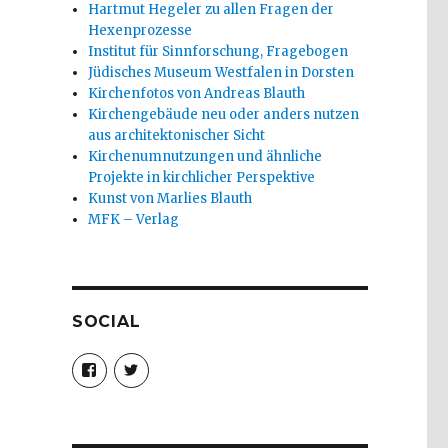
Hartmut Hegeler zu allen Fragen der
Hexenprozesse
Institut für Sinnforschung, Fragebogen
Jüdisches Museum Westfalen in Dorsten
Kirchenfotos von Andreas Blauth
Kirchengebäude neu oder anders nutzen
aus architektonischer Sicht
Kirchenumnutzungen und ähnliche
Projekte in kirchlicher Perspektive
Kunst von Marlies Blauth
MFK – Verlag
SOCIAL
Profil
Profil
von
von
christoph.fleischer1
ChristophFl
auf
auf
Facebook
Twitter
anzeigen
anzeigen