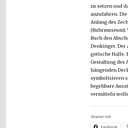
Christoph
zu setzen und d
Fleischer,
anzufahren. Die
Welver
2017
Anfang des Zec
(Ruhrmuseum). W
Buch den Abschn
Denkinger. Der 
gotische Halle.
Gestaltung des 
hängenden Deck
symbolisieren s
begehbare Ausst
vermitteln woll
Sharen mit:
Facebook