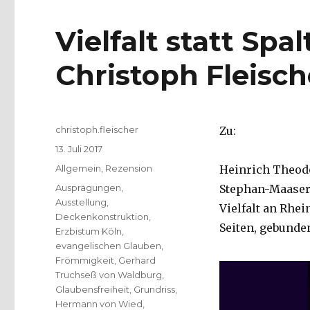
Vielfalt statt Sp
Christoph Fleisch
Autor
christoph.fleischer
Zu:
Veröffentlicht
13. Juli 2017
am
Kategorien
Allgemein
,
Rezension
Heinrich Theodo
Schlagwörter
Ausprägungen
,
Stephan-Maaser 
Ausstellung
,
Vielfalt an Rhei
Deckenkonstruktion
,
Seiten, gebunden
Erzbistum Köln
,
evangelischen Glauben
,
Frömmigkeit
,
Gerhard
Truchseß von Waldburg
,
Glaubensfreiheit
,
Grundriss
,
Hermann von Wied
,