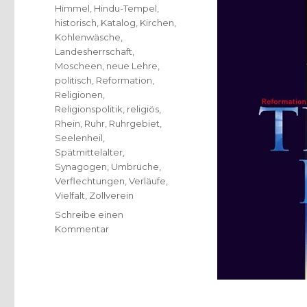
Himmel
,
Hindu-Tempel
,
historisch
,
Katalog
,
Kirchen
,
Kohlenwäsche
,
Landesherrschaft
,
Moscheen
,
neue Lehre
,
politisch
,
Reformation
,
Religionen
,
Religionspolitik
,
religiös
,
Rhein
,
Ruhr
,
Ruhrgebiet
,
Seelenheil
,
Spätmittelalter
,
Synagogen
,
Umbrüche
,
Verflechtungen
,
Verläufe
,
Vielfalt
,
Zollverein
Schreibe einen
zu
Kommentar
Vielfalt
statt
Spaltung,
Rezension
von