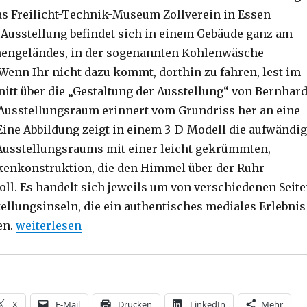
as Freilicht-Technik-Museum Zollverein in Essen
 Ausstellung befindet sich in einem Gebäude ganz am
hengeländes, in der sogenannten Kohlenwäsche
enn Ihr nicht dazu kommt, dorthin zu fahren, lest im
itt über die „Gestaltung der Ausstellung“ von Bernhar
Ausstellungsraum erinnert vom Grundriss her an eine
 Eine Abbildung zeigt in einem 3-D-Modell die aufwändi
Ausstellungsraums mit einer leicht gekrümmten,
enkonstruktion, die den Himmel über der Ruhr
oll. Es handelt sich jeweils um von verschiedenen Seit
ellungsinseln, die ein authentisches mediales Erlebnis
„Vielfalt statt Spaltung, Rezension von Christoph Fle
en.
weiterlesen
X
E-Mail
Drucken
LinkedIn
Mehr