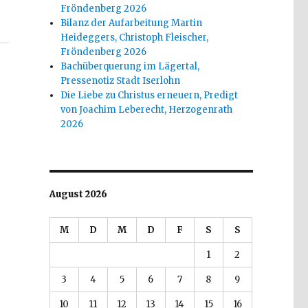
Fröndenberg 2026
Bilanz der Aufarbeitung Martin
Heideggers, Christoph Fleischer,
Fröndenberg 2026
Bachüberquerung im Lägertal,
Pressenotiz Stadt Iserlohn
Die Liebe zu Christus erneuern, Predigt
von Joachim Leberecht, Herzogenrath
2026
August 2026
M
D
M
D
F
S
S
1
2
3
4
5
6
7
8
9
10
11
12
13
14
15
16