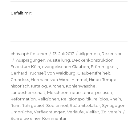
Gefällt mir:
Autor
Veröffentlicht
Kategorien
christoph.fleischer
13. Juli 2017
Allgemein
,
Rezension
Schlagwörter
am
Ausprägungen
,
Ausstellung
,
Deckenkonstruktion
,
Erzbistum Köln
,
evangelischen Glauben
,
Frömmigkeit
,
Gerhard Truchseß von Waldburg
,
Glaubensfreiheit
,
Grundriss
,
Hermann von Wied
,
Himmel
,
Hindu-Tempel
,
historisch
,
Katalog
,
Kirchen
,
Kohlenwäsche
,
Landesherrschaft
,
Moscheen
,
neue Lehre
,
politisch
,
Reformation
,
Religionen
,
Religionspolitik
,
religiös
,
Rhein
,
Ruhr
,
Ruhrgebiet
,
Seelenheil
,
Spätmittelalter
,
Synagogen
,
Umbrüche
,
Verflechtungen
,
Verläufe
,
Vielfalt
,
Zollverein
zu
Schreibe einen Kommentar
Vielfalt
statt
Spaltung,