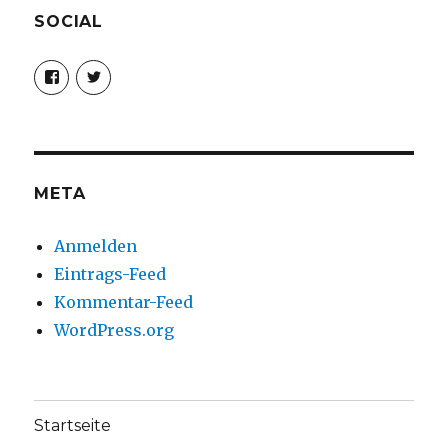
SOCIAL
Profil
Profil
von
von
christoph.fleischer1
ChristophFl
auf
auf
Facebook
Twitter
anzeigen
anzeigen
META
Anmelden
Eintrags-Feed
Kommentar-Feed
WordPress.org
Startseite