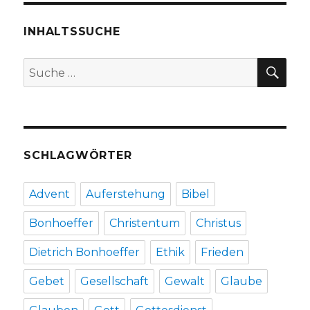
Rezension
von
INHALTSSUCHE
Christoph
Fleischer,
SU
Suche
Welver
nach:
2017
SCHLAGWÖRTER
Advent
Auferstehung
Bibel
Bonhoeffer
Christentum
Christus
Dietrich Bonhoeffer
Ethik
Frieden
Gebet
Gesellschaft
Gewalt
Glaube