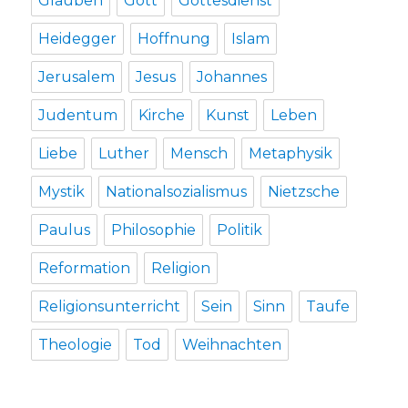
Glauben
Gott
Gottesdienst
Heidegger
Hoffnung
Islam
Jerusalem
Jesus
Johannes
Judentum
Kirche
Kunst
Leben
Liebe
Luther
Mensch
Metaphysik
Mystik
Nationalsozialismus
Nietzsche
Paulus
Philosophie
Politik
Reformation
Religion
Religionsunterricht
Sein
Sinn
Taufe
Theologie
Tod
Weihnachten