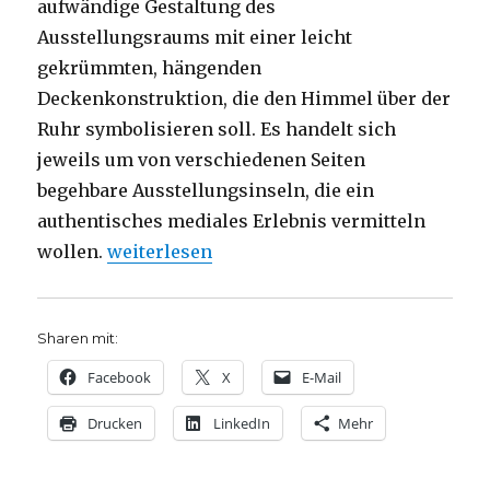
aufwändige Gestaltung des
Ausstellungsraums mit einer leicht
gekrümmten, hängenden
Deckenkonstruktion, die den Himmel über der
Ruhr symbolisieren soll. Es handelt sich
jeweils um von verschiedenen Seiten
begehbare Ausstellungsinseln, die ein
authentisches mediales Erlebnis vermitteln
„Vielfalt statt Spaltung, Rezension von Chr
wollen.
weiterlesen
Sharen mit:
Facebook
X
E-Mail
Drucken
LinkedIn
Mehr