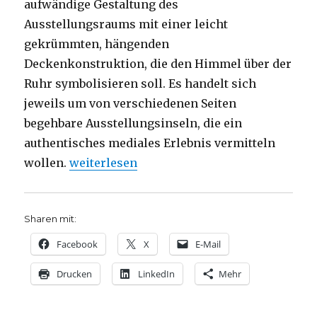
aufwändige Gestaltung des
Ausstellungsraums mit einer leicht
gekrümmten, hängenden
Deckenkonstruktion, die den Himmel über der
Ruhr symbolisieren soll. Es handelt sich
jeweils um von verschiedenen Seiten
begehbare Ausstellungsinseln, die ein
authentisches mediales Erlebnis vermitteln
„Vielfalt statt Spaltung, Rezension von Chr
wollen.
weiterlesen
Sharen mit:
Facebook
X
E-Mail
Drucken
LinkedIn
Mehr