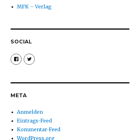
MFK – Verlag
SOCIAL
Profil
Profil
von
von
christoph.fleischer1
ChristophFl
auf
auf
Facebook
Twitter
anzeigen
anzeigen
META
Anmelden
Eintrags-Feed
Kommentar-Feed
WordPress.org