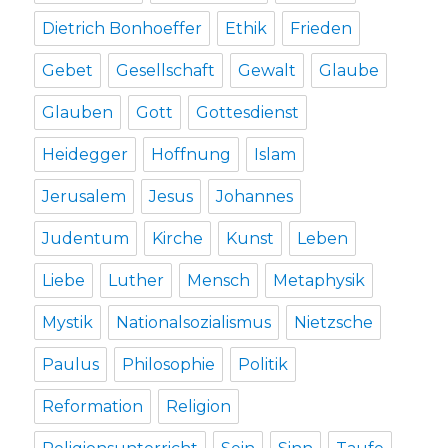
Dietrich Bonhoeffer
Ethik
Frieden
Gebet
Gesellschaft
Gewalt
Glaube
Glauben
Gott
Gottesdienst
Heidegger
Hoffnung
Islam
Jerusalem
Jesus
Johannes
Judentum
Kirche
Kunst
Leben
Liebe
Luther
Mensch
Metaphysik
Mystik
Nationalsozialismus
Nietzsche
Paulus
Philosophie
Politik
Reformation
Religion