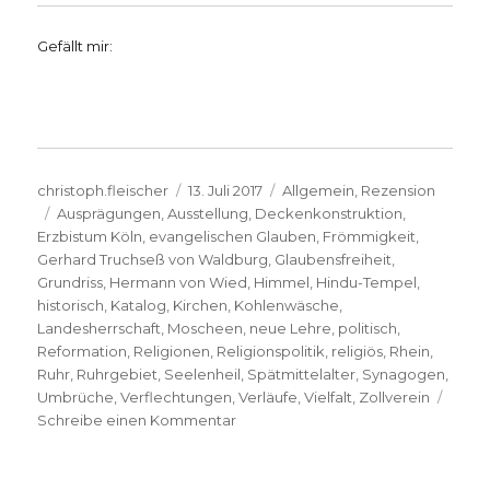
Gefällt mir:
Autor
Veröffentlicht
Kategorien
christoph.fleischer
13. Juli 2017
Allgemein
,
Rezension
Schlagwörter
am
Ausprägungen
,
Ausstellung
,
Deckenkonstruktion
,
Erzbistum Köln
,
evangelischen Glauben
,
Frömmigkeit
,
Gerhard Truchseß von Waldburg
,
Glaubensfreiheit
,
Grundriss
,
Hermann von Wied
,
Himmel
,
Hindu-Tempel
,
historisch
,
Katalog
,
Kirchen
,
Kohlenwäsche
,
Landesherrschaft
,
Moscheen
,
neue Lehre
,
politisch
,
Reformation
,
Religionen
,
Religionspolitik
,
religiös
,
Rhein
,
Ruhr
,
Ruhrgebiet
,
Seelenheil
,
Spätmittelalter
,
Synagogen
,
Umbrüche
,
Verflechtungen
,
Verläufe
,
Vielfalt
,
Zollverein
zu
Schreibe einen Kommentar
Vielfalt
statt
Spaltung,