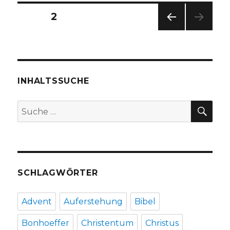
Rezension
Seitennummerierung
SEITE
2
von
Christoph
VOR
der
Fleischer,
HERI
Welver
GE
Beiträge
SEIT
2017
E
INHALTSSUCHE
SU
Suche
nach:
SCHLAGWÖRTER
Advent
Auferstehung
Bibel
Bonhoeffer
Christentum
Christus