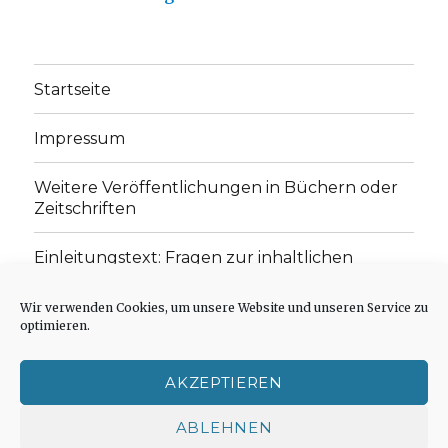
Startseite
Impressum
Weitere Veröffentlichungen in Büchern oder
Zeitschriften
Einleitungstext: Fragen zur inhaltlichen
Position der Homepage und zum Begriff des
„schwachen Glaubens“
Wir verwenden Cookies, um unsere Website und unseren Service zu
optimieren.
Einladung zur Mitarbeit: Rezensionen,
Aufsätze, Gedichte und Predigten
AKZEPTIEREN
Cookie-Richtlinie (EU)
ABLEHNEN