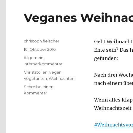
Veganes Weihna
Autor
christoph.fleischer
Geht Weihnacht
Veröffentlicht
10. Oktober 2016
Ente sein? Das 
am
Kategorien
Allgemein
,
gefunden:
Internetkommentar
Schlagwörter
Christstollen
,
vegan
,
Nach drei Woche
Vegetarisch
,
Weihnachten
nach einem über
Schreibe einen
zu
Kommentar
Veganes
Wenn alles klap
Weihnachten?
Weihnachtszeit 
#Weihnachtsvor