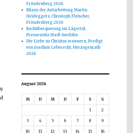
Fröndenberg 2026
Bilanz der Aufarbeitung Martin
Heideggers, Christoph Fleischer,
Fröndenberg 2026
Bachüberquerung im Lägertal,
Pressenotiz Stadt Iserlohn
Die Liebe zu Christus erneuern, Predigt
von Joachim Leberecht, Herzogenrath
2026
August 2026
69
nd
M
D
M
D
F
S
S
1
2
3
4
5
6
7
8
9
10
11
12
13
14
15
16