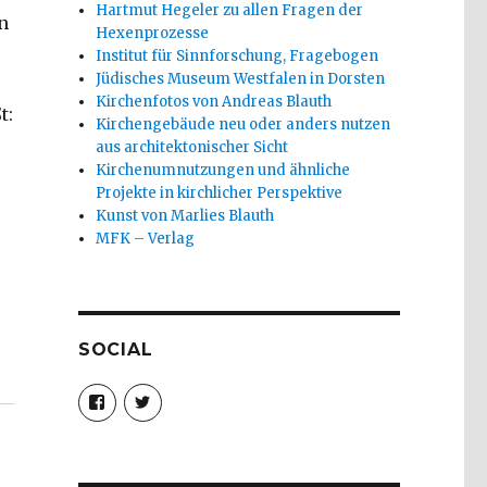
Hartmut Hegeler zu allen Fragen der
n
Hexenprozesse
Institut für Sinnforschung, Fragebogen
Jüdisches Museum Westfalen in Dorsten
Kirchenfotos von Andreas Blauth
t:
Kirchengebäude neu oder anders nutzen
aus architektonischer Sicht
Kirchenumnutzungen und ähnliche
Projekte in kirchlicher Perspektive
Kunst von Marlies Blauth
MFK – Verlag
SOCIAL
lver 2016“
Profil
Profil
von
von
christoph.fleischer1
ChristophFl
auf
auf
Facebook
Twitter
anzeigen
anzeigen