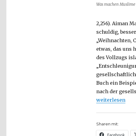
Was machen Muslime
2,256). Aiman Ma
schuldig, besse
„Weihnachten, 
etwas, das uns h
des Vollzugs is
„Entschleunigung
gesellschaftlich
Buch ein Beispie
nach der gesell
„Islam in Deuts
weiterlesen
Sharen mit:
Facebook