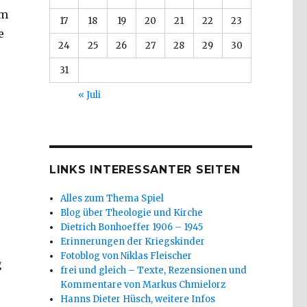
am
17
18
19
20
21
22
23
e
24
25
26
27
28
29
30
31
« Juli
LINKS INTERESSANTER SEITEN
Alles zum Thema Spiel
Blog über Theologie und Kirche
Dietrich Bonhoeffer 1906 – 1945
Erinnerungen der Kriegskinder
Fotoblog von Niklas Fleischer
g
frei und gleich – Texte, Rezensionen und
Kommentare von Markus Chmielorz
Hanns Dieter Hüsch, weitere Infos