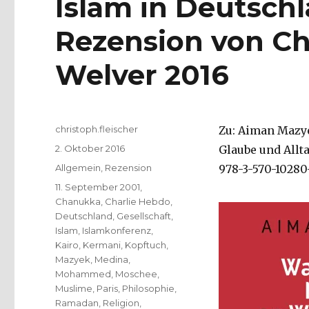
Islam in Deutsch
Rezension von Chr
Welver 2016
Autor
christoph.fleischer
Zu: Aiman Mazy
Veröffentlicht
2. Oktober 2016
Glaube und Allt
am
Kategorien
Allgemein
,
Rezension
978-3-570-10280-
Schlagwörter
11. September 2001
,
Chanukka
,
Charlie Hebdo
,
Deutschland
,
Gesellschaft
,
Islam
,
Islamkonferenz
,
Kairo
,
Kermani
,
Kopftuch
,
Mazyek
,
Medina
,
Mohammed
,
Moschee
,
Muslime
,
Paris
,
Philosophie
,
Ramadan
,
Religion
,