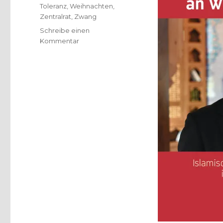
Toleranz
,
Weihnachten
,
Zentralrat
,
Zwang
Schreibe einen
zu
Kommentar
Islam
in
Deutschland
zu
Hause,
Rezension
von
Christoph
Fleischer,
Welver
2016