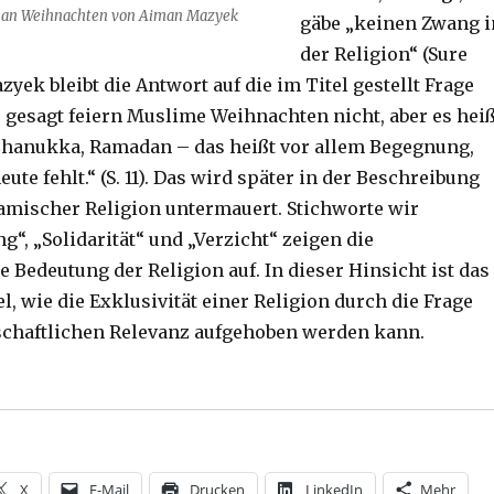
 an Weihnachten von Aiman Mazyek
gäbe „keinen Zwang i
der Religion“ (Sure
zyek bleibt die Antwort auf die im Titel gestellt Frage
r gesagt feiern Muslime Weihnachten nicht, aber es heiß
Chanukka, Ramadan – das heißt vor allem Begegnung,
eute fehlt.“ (S. 11). Das wird später in der Beschreibung
lamischer Religion untermauert. Stichworte wir
“, „Solidarität“ und „Verzicht“ zeigen die
e Bedeutung der Religion auf. In dieser Hinsicht ist das
l, wie die Exklusivität einer Religion durch die Frage
schaftlichen Relevanz aufgehoben werden kann.
chland zu Hause, Rezension von Christoph Fleischer, We
X
E-Mail
Drucken
LinkedIn
Mehr