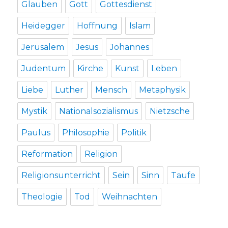
Glauben
Gott
Gottesdienst
Heidegger
Hoffnung
Islam
Jerusalem
Jesus
Johannes
Judentum
Kirche
Kunst
Leben
Liebe
Luther
Mensch
Metaphysik
Mystik
Nationalsozialismus
Nietzsche
Paulus
Philosophie
Politik
Reformation
Religion
Religionsunterricht
Sein
Sinn
Taufe
Theologie
Tod
Weihnachten