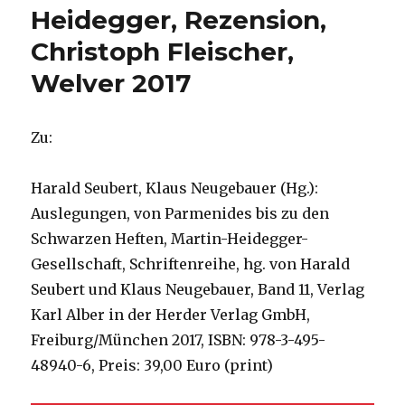
von
Heidegger, Rezension,
Christoph
Christoph Fleischer,
Fleischer,
Welver
Welver 2017
2018
Zu:
Harald Seubert, Klaus Neugebauer (Hg.):
Auslegungen, von Parmenides bis zu den
Schwarzen Heften, Martin-Heidegger-
Gesellschaft, Schriftenreihe, hg. von Harald
Seubert und Klaus Neugebauer, Band 11, Verlag
Karl Alber in der Herder Verlag GmbH,
Freiburg/München 2017, ISBN: 978-3-495-
48940-6, Preis: 39,00 Euro (print)