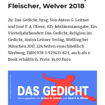
Fleischer, Welver 2018
1-
4,
Christoph
Fleischer,
Zu: Das Gedicht, hrsg. Von Anton G. Leitner
Welver
und José F. A. Oliver, #25, Jubiläumsausgabe, Ein
2018
Vierteljahrhundert Das Gedicht, Religion im
Gedicht, Anton Leitner Verlag, Weßling bei
München 2017, 224 Seiten einschließlich
Werbung, ISBN 978-3-929433-82-1, auch als e-
Book erhältlich, Preis: 14,00 Euro