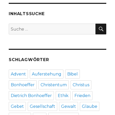
Fleischer,
Welver
INHALTSSUCHE
2017
SU
Suche
nach:
SCHLAGWÖRTER
Advent
Auferstehung
Bibel
Bonhoeffer
Christentum
Christus
Dietrich Bonhoeffer
Ethik
Frieden
Gebet
Gesellschaft
Gewalt
Glaube