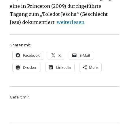
eine in Princeton (2009) durchgeführte
Tagung zum „Toledot Jeschu“ (Geschlecht
„Jüdische Parodie Jesu, Rezens
Jesu) dokumentiert.
weiterlesen
Sharen mit:
Facebook
X
E-Mail
Drucken
LinkedIn
Mehr
Gefällt mir: