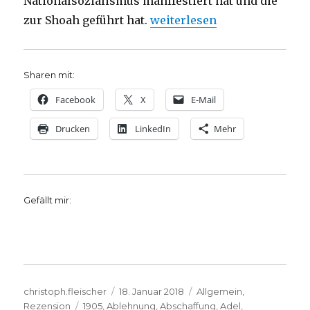
Nationalsozialismus manifestiert hat und die
„Grundlagen des Antisemitis
zur Shoah geführt hat.
weiterlesen
Sharen mit:
Facebook
X
E-Mail
Drucken
LinkedIn
Mehr
Gefällt mir:
Autor
Veröffentlicht
Kategorien
christoph.fleischer
18. Januar 2018
Allgemein
,
Schlagwörter
am
Rezension
1905
,
Ablehnung
,
Abschaffung
,
Adel
,