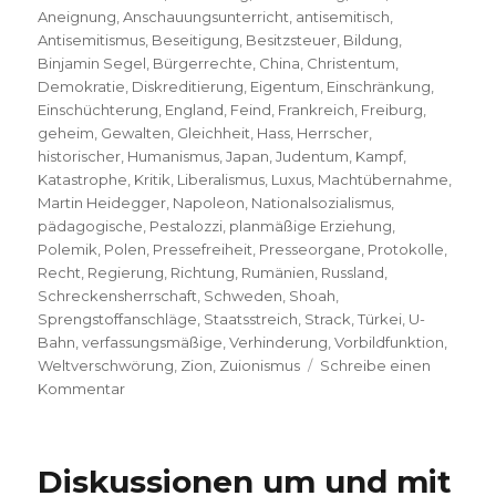
Aneignung
,
Anschauungsunterricht
,
antisemitisch
,
Antisemitismus
,
Beseitigung
,
Besitzsteuer
,
Bildung
,
Binjamin Segel
,
Bürgerrechte
,
China
,
Christentum
,
Demokratie
,
Diskreditierung
,
Eigentum
,
Einschränkung
,
Einschüchterung
,
England
,
Feind
,
Frankreich
,
Freiburg
,
geheim
,
Gewalten
,
Gleichheit
,
Hass
,
Herrscher
,
historischer
,
Humanismus
,
Japan
,
Judentum
,
Kampf
,
Katastrophe
,
Kritik
,
Liberalismus
,
Luxus
,
Machtübernahme
,
Martin Heidegger
,
Napoleon
,
Nationalsozialismus
,
pädagogische
,
Pestalozzi
,
planmäßige Erziehung
,
Polemik
,
Polen
,
Pressefreiheit
,
Presseorgane
,
Protokolle
,
Recht
,
Regierung
,
Richtung
,
Rumänien
,
Russland
,
Schreckensherrschaft
,
Schweden
,
Shoah
,
Sprengstoffanschläge
,
Staatsstreich
,
Strack
,
Türkei
,
U-
Bahn
,
verfassungsmäßige
,
Verhinderung
,
Vorbildfunktion
,
Weltverschwörung
,
Zion
,
Zuionismus
Schreibe einen
zu
Kommentar
Grundlagen
des
Antisemitismus,
Diskussionen um und mit
Rezension