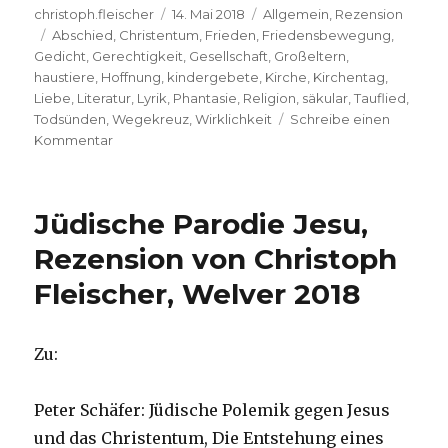
Autor
Veröffentlicht
Kategorien
christoph.fleischer
14. Mai 2018
Allgemein
,
Rezension
Schlagwörter
am
Abschied
,
Christentum
,
Frieden
,
Friedensbewegung
,
Gedicht
,
Gerechtigkeit
,
Gesellschaft
,
Großeltern
,
haustiere
,
Hoffnung
,
kindergebete
,
Kirche
,
Kirchentag
,
Liebe
,
Literatur
,
Lyrik
,
Phantasie
,
Religion
,
säkular
,
Tauflied
,
Todsünden
,
Wegekreuz
,
Wirklichkeit
Schreibe einen
zu
Kommentar
Religion
im
Gedicht,
Jüdische Parodie Jesu,
Rezension
von
Rezension von Christoph
Christoph
Fleischer, Welver 2018
Fleischer,
Welver
2018
Zu:
Peter Schäfer: Jüdische Polemik gegen Jesus
und das Christentum, Die Entstehung eines