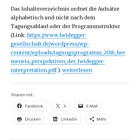
Das Inhaltsverzeichnis ordnet die Aufsätze
alphabetisch und nicht nach dem
Tagungsablauf oder der Programmstruktur
(Link:
https://www.heidegger-
gesellschaft.de/wordpress/wp-
content/uploads/tagungsprogramm_2016_her
meneia_perspektiven_der_heidegger-
„Diskussionen um und mit Heid
interpretation.pdf
).
weiterlesen
Sharen mit:
Facebook
X
E-Mail
Drucken
LinkedIn
Mehr