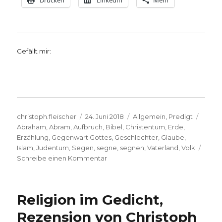
Drucken
LinkedIn
Mehr
Gefällt mir:
Autor
Veröffentlicht
Kategorien
Schla
christoph.fleischer
24. Juni 2018
Allgemein
,
Predigt
am
Abraham
,
Abram
,
Aufbruch
,
Bibel
,
Christentum
,
Erde
,
Erzählung
,
Gegenwart Gottes
,
Geschlechter
,
Glaube
,
Islam
,
Judentum
,
Segen
,
segne
,
segnen
,
Vaterland
,
Volk
zu
Schreibe einen Kommentar
Abrams
Aufbruch,
Predigt
Religion im Gedicht,
über
Genesis
Rezension von Christoph
12,