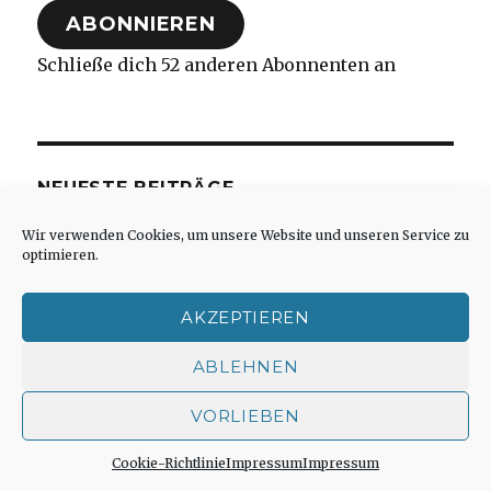
ABONNIEREN
Schließe dich 52 anderen Abonnenten an
NEUESTE BEITRÄGE
Wir verwenden Cookies, um unsere Website und unseren Service zu
Kontaktstudium im Sommersemester 2026
optimieren.
an der Evangelischen Fakultät der
Universität Leipzig, Joachim Leberecht,
AKZEPTIEREN
Herzogenrath 2026
ABLEHNEN
Bonhoeffers Denken bleibt lebendig,
Rezension von Christoph Fleischer,
VORLIEBEN
Fröndenberg 2026
Bilanz der Aufarbeitung Martin Heideggers,
Cookie-Richtlinie
Impressum
Impressum