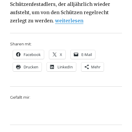
Schützenfestadlers, der alljährlich wieder
aufsteht, um von den Schützen regelrecht
„Religion im Gedicht, Rezension
zerlegt zu werden.
weiterlesen
Sharen mit:
Facebook
X
E-Mail
Drucken
LinkedIn
Mehr
Gefällt mir: