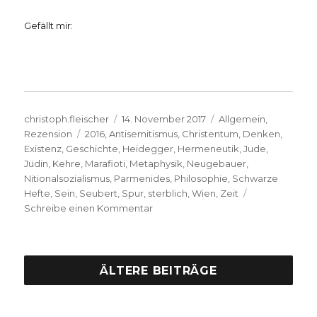
Gefällt mir:
Autor
Veröffentlicht
Kategorien
christoph.fleischer
14. November 2017
Allgemein
,
Schlagwörter
am
Rezension
2016
,
Antisemitismus
,
Christentum
,
Denken
,
Existenz
,
Geschichte
,
Heidegger
,
Hermeneutik
,
Jude
,
Jüdin
,
Kehre
,
Marafioti
,
Metaphysik
,
Neugebauer
,
Nitionalsozialismus
,
Parmenides
,
Philosophie
,
Schwarze
Hefte
,
Sein
,
Seubert
,
Spur
,
sterblich
,
Wien
,
Zeit
zu
Schreibe einen Kommentar
Diskussionen
um
und
mit
ÄLTERE BEITRÄGE
Heidegger,
Rezension,
Christoph