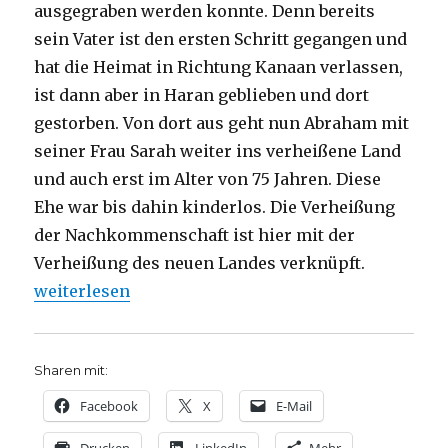
ausgegraben werden konnte. Denn bereits
sein Vater ist den ersten Schritt gegangen und
hat die Heimat in Richtung Kanaan verlassen,
ist dann aber in Haran geblieben und dort
gestorben. Von dort aus geht nun Abraham mit
seiner Frau Sarah weiter ins verheißene Land
und auch erst im Alter von 75 Jahren. Diese
Ehe war bis dahin kinderlos. Die Verheißung
der Nachkommenschaft ist hier mit der
Verheißung des neuen Landes verknüpft.
„Abrams Aufbruch, Predigt über Genesis 12, 1-4, Ch
weiterlesen
Sharen mit:
Facebook
X
E-Mail