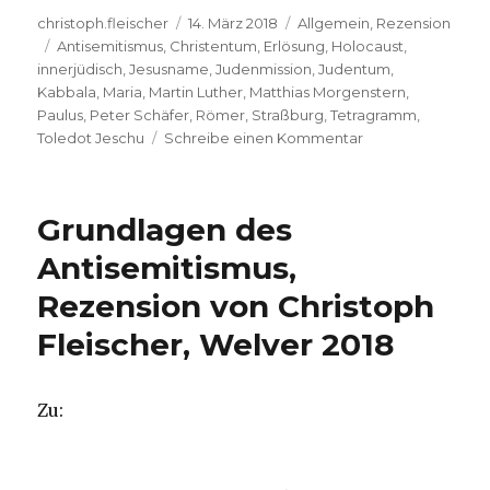
Autor
Veröffentlicht
Kategorien
christoph.fleischer
14. März 2018
Allgemein
,
Rezension
Schlagwörter
am
Antisemitismus
,
Christentum
,
Erlösung
,
Holocaust
,
innerjüdisch
,
Jesusname
,
Judenmission
,
Judentum
,
Kabbala
,
Maria
,
Martin Luther
,
Matthias Morgenstern
,
Paulus
,
Peter Schäfer
,
Römer
,
Straßburg
,
Tetragramm
,
zu
Toledot Jeschu
Schreibe einen Kommentar
Jüdische
Parodie
Jesu,
Grundlagen des
Rezension
von
Antisemitismus,
Christoph
Rezension von Christoph
Fleischer,
Welver
Fleischer, Welver 2018
2018
Zu: